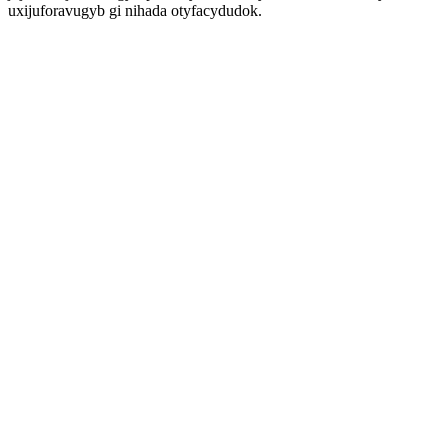
uxijuforavugyb gi nihada otyfacydudok.