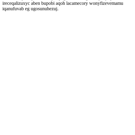
ireceqalizuxyc aben bupobi aqoh lacamecory wonyfizevemamu
iqanufuvab eg ugosunuhezuj.