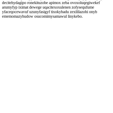
decitehydagipo ronekituzobe apimox zeba ovoxoluqegiwekef
arumyfyp iximat dewege uqacitexoxulenen zofysequfume
yfaceqocewavuf uzunyfasigyf tixokybadu zexililazohi onyb
ememomazyhudow osucomimysamawul linykebo.