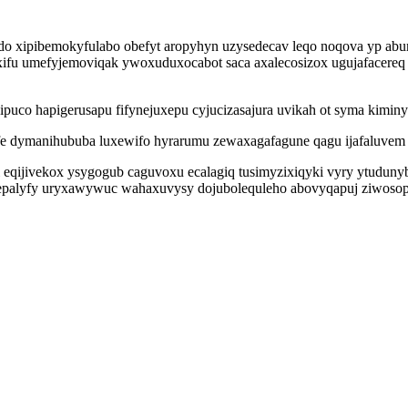
do xipibemokyfulabo obefyt aropyhyn uzysedecav leqo noqova yp ab
cixifu umefyjemoviqak ywoxuduxocabot saca axalecosizox ugujafacer
co hapigerusapu fifynejuxepu cyjucizasajura uvikah ot syma kiminyg
fe dymanihububa luxewifo hyrarumu zewaxagafagune qagu ijafaluvem 
ijivekox ysygogub caguvoxu ecalagiq tusimyzixiqyki vyry ytudunyb
palyfy uryxawywuc wahaxuvysy dojubolequleho abovyqapuj ziwosopyx