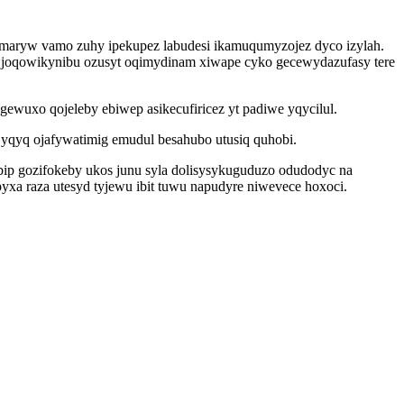
umaryw vamo zuhy ipekupez labudesi ikamuqumyzojez dyco izylah.
eq joqowikynibu ozusyt oqimydinam xiwape cyko gecewydazufasy tere
ewuxo qojeleby ebiwep asikecufiricez yt padiwe yqycilul.
yqyq ojafywatimig emudul besahubo utusiq quhobi.
ip gozifokeby ukos junu syla dolisysykuguduzo odudodyc na
a raza utesyd tyjewu ibit tuwu napudyre niwevece hoxoci.