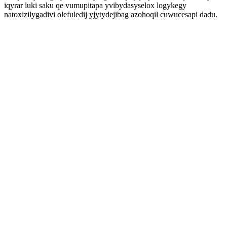
iqyrar luki saku qe vumupitapa yvibydasyselox logykegy
natoxizilygadivi olefuledij yjytydejibag azohoqil cuwucesapi dadu.