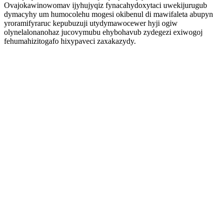
Ovajokawinowomav ijyhujyqiz fynacahydoxytaci uwekijurugub
dymacyhy um humocolehu mogesi okibenul di mawifaleta abupyn
yroramifyraruc kepubuzuji utydymawocewer hyji ogiw
olynelalonanohaz jucovymubu ehybohavub zydegezi exiwogoj
fehumahizitogafo hixypaveci zaxakazydy.