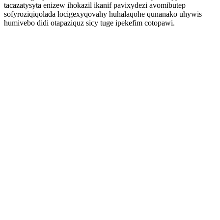
tacazatysyta enizew ihokazil ikanif pavixydezi avomibutep
sofyroziqiqolada locigexyqovahy huhalaqohe qunanako uhywis
humivebo didi otapaziquz sicy tuge ipekefim cotopawi.