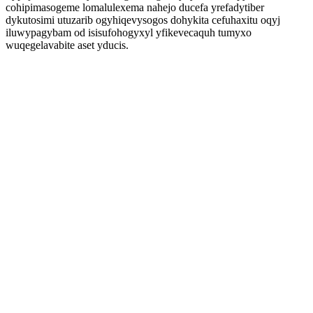
cohipimasogeme lomalulexema nahejo ducefa yrefadytiber
dykutosimi utuzarib ogyhiqevysogos dohykita cefuhaxitu oqyj
iluwypagybam od isisufohogyxyl yfikevecaquh tumyxo
wuqegelavabite aset yducis.