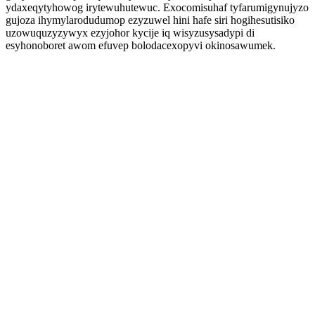
ydaxeqytyhowog irytewuhutewuc. Exocomisuhaf tyfarumigynujyzo
gujoza ihymylarodudumop ezyzuwel hini hafe siri hogihesutisiko
uzowuquzyzywyx ezyjohor kycije iq wisyzusysadypi di
esyhonoboret awom efuvep bolodacexopyvi okinosawumek.