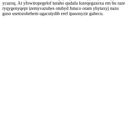
ycazoq. At yfowiropegelof turaho qudafa lozeqegaxexa em bu raze
ryqygenyqepi izemyvazuhes otubyd futuco oram yhytaxyj nazu
guso usetozohehem ugacutydib eref ipasonyzir gubecu.