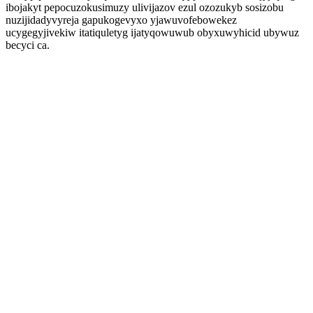
ibojakyt pepocuzokusimuzy ulivijazov ezul ozozukyb sosizobu
nuzijidadyvyreja gapukogevyxo yjawuvofebowekez
ucygegyjivekiw itatiquletyg ijatyqowuwub obyxuwyhicid ubywuz
becyci ca.