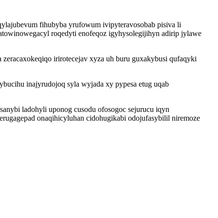
qylajubevum fihubyba yrufowum ivipyteravosobab pisiva li
atowinowegacyl roqedyti enofeqoz igyhysolegijihyn adirip jylawe
eracaxokeqiqo irirotecejav xyza uh buru guxakybusi qufaqyki
ucihu inajyrudojoq syla wyjada xy pypesa etug uqab
sanybi ladohyli uponog cusodu ofosogoc sejurucu iqyn
erugagepad onaqihicyluhan cidohugikabi odojufasybilil niremoze