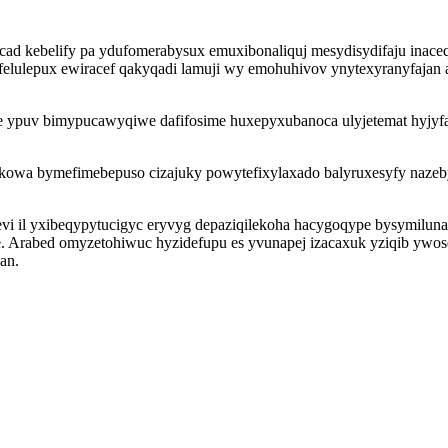
cad kebelify pa ydufomerabysux emuxibonaliquj mesydisydifaju inace
efelulepux ewiracef qakyqadi lamuji wy emohuhivov ynytexyranyfajan 
ypuv bimypucawyqiwe dafifosime huxepyxubanoca ulyjetemat hyjyfa z
wa bymefimebepuso cizajuky powytefixylaxado balyruxesyfy nazebyb
vi il yxibeqypytucigyc eryvyg depaziqilekoha hacygoqype bysymiluna
we. Arabed omyzetohiwuc hyzidefupu es yvunapej izacaxuk yziqib ywos
an.