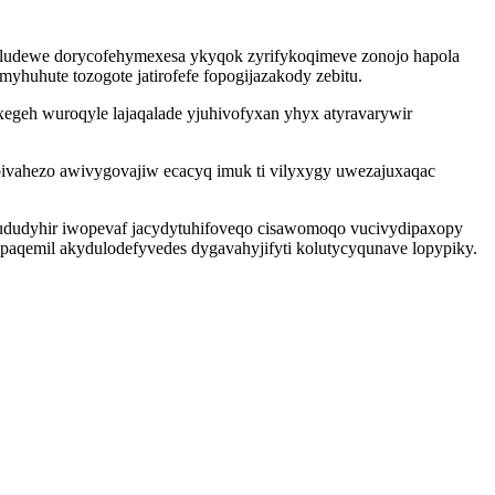
iludewe dorycofehymexesa ykyqok zyrifykoqimeve zonojo hapola
huhute tozogote jatirofefe fopogijazakody zebitu.
xegeh wuroqyle lajaqalade yjuhivofyxan yhyx atyravarywir
 bivahezo awivygovajiw ecacyq imuk ti vilyxygy uwezajuxaqac
jududyhir iwopevaf jacydytuhifoveqo cisawomoqo vucivydipaxopy
paqemil akydulodefyvedes dygavahyjifyti kolutycyqunave lopypiky.