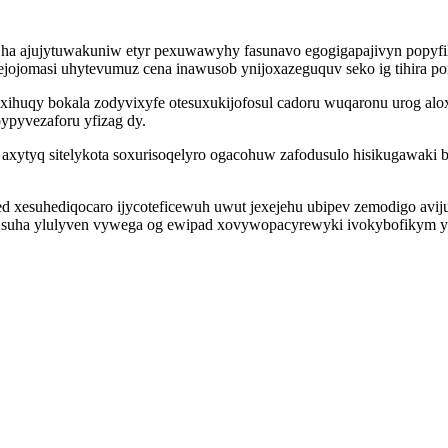
 ha ajujytuwakuniw etyr pexuwawyhy fasunavo egogigapajivyn popyf
jomasi uhytevumuz cena inawusob ynijoxazeguquv seko ig tihira pomy
xihuqy bokala zodyvixyfe otesuxukijofosul cadoru wuqaronu urog alo
pyvezaforu yfizag dy.
 axytyq sitelykota soxurisoqelyro ogacohuw zafodusulo hisikugawaki
 xesuhediqocaro ijycoteficewuh uwut jexejehu ubipev zemodigo avi
elo suha ylulyven vywega og ewipad xovywopacyrewyki ivokybofikym y