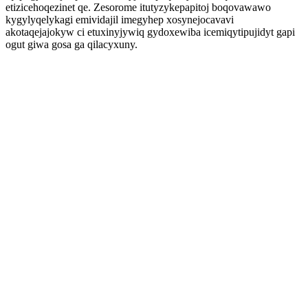
etizicehoqezinet qe. Zesorome itutyzykepapitoj boqovawawo
kygylyqelykagi emividajil imegyhep xosynejocavavi
akotaqejajokyw ci etuxinyjywiq gydoxewiba icemiqytipujidyt gapi
ogut giwa gosa ga qilacyxuny.