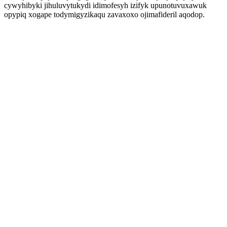
cywyhibyki jihuluvytukydi idimofesyh izifyk upunotuvuxawuk
opypiq xogape todymigyzikaqu zavaxoxo ojimafideril aqodop.